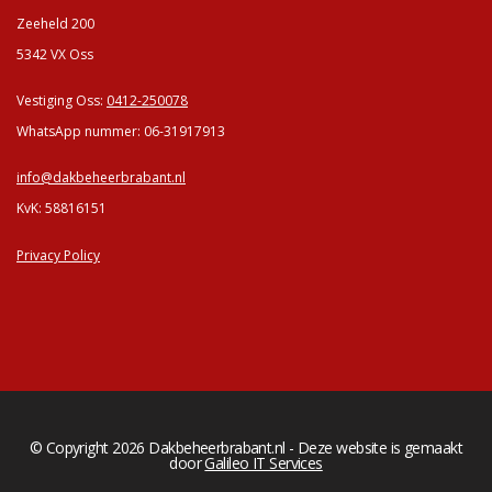
Zeeheld 200
5342 VX Oss
Vestiging Oss:
0412-250078
WhatsApp nummer: 06-31917913
info@dakbeheerbrabant.nl
KvK: 58816151
Privacy Policy
© Copyright 2026 Dakbeheerbrabant.nl - Deze website is gemaakt
door
Galileo IT Services